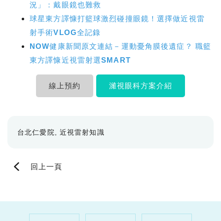
況」：戴眼鏡也難救
球星東方譯慷打籃球激烈碰撞眼鏡！選擇做近視雷
射手術VLOG全記錄
NOW健康新聞原文連結－運動憂角膜後遺症？ 職籃
東方譯慷近視雷射選SMART
線上預約
濰視眼科方案介紹
台北仁愛院
近視雷射知識
回上一頁