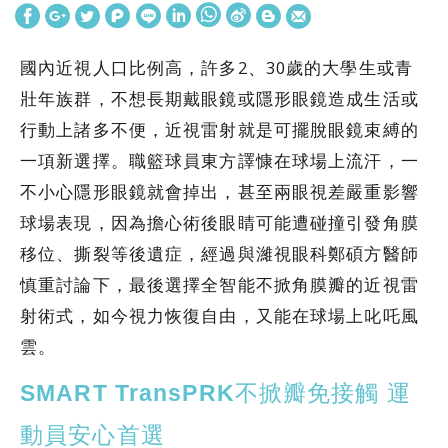
國內近視人口比例高，許多2、30歲的大學生或青
壯年族群，不想長期戴眼鏡或隱形眼鏡造成生活或
行動上諸多不便，近視雷射就是可擺脫眼鏡束縛的
一項新選擇。職籃球員東方譯慷在球場上流汗，一
不小心隱形眼鏡就會掉出，甚至兩眼視差嚴重影響
球場表現，因為擔心術後眼睛可能遭碰撞引發角膜
移位、撕裂等後遺症，經過與濰視眼科鄭碩方醫師
慎重討論下，最後選擇全智能不掀角膜瓣的近視雷
射術式，如今視力恢復自由，又能在球場上叱吒風
雲。
SMART TransPRK不掀瓣免接觸 運
動員安心首選