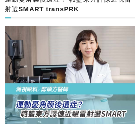
射選SMART transPRK