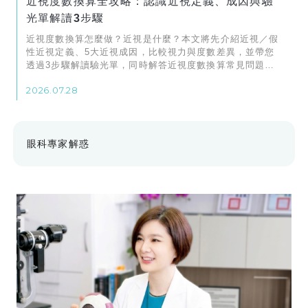
近視度數換算全攻略：認識近視定義、成因與驗
光單解讀3步驟
近視度數換算怎麼做？近視是什麼？本文將先介紹近視／假
性近視定義、5大近視成因，比較視力與度數差異，並帶您
透過3步驟解讀驗光單，同時解答近視度數換算常見問題。
近視度數測量歡迎諮詢「濰視眼科」！
2026.07.28
眼科專家解惑