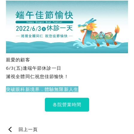
親愛的顧客
6/3(五)逢端午節休診一日
濰視全體同仁祝您佳節愉快！
突破眼科新境界．體驗無限新人生
各院營業時間
回上一頁