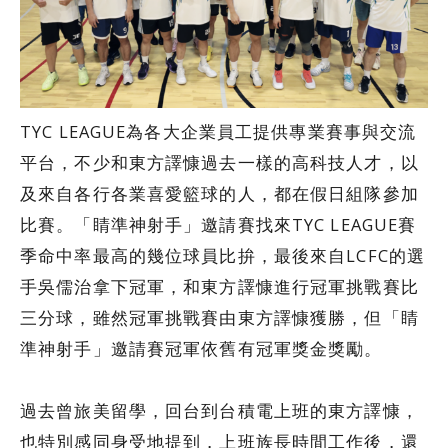
TYC LEAGUE為各大企業員工提供專業賽事與交流
平台，不少和東方譯慷過去一樣的高科技人才，以
及來自各行各業喜愛籃球的人，都在假日組隊參加
比賽。「睛準神射手」邀請賽找來TYC LEAGUE賽
季命中率最高的幾位球員比拚，最後來自LCFC的選
手吳儒治拿下冠軍，和東方譯慷進行冠軍挑戰賽比
三分球，雖然冠軍挑戰賽由東方譯慷獲勝，但「睛
準神射手」邀請賽冠軍依舊有冠軍獎金獎勵。
過去曾旅美留學，回台到台積電上班的東方譯慷，
也特別感同身受地提到，上班族長時間工作後，還