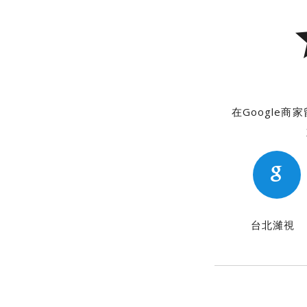
在Google
台北濰視