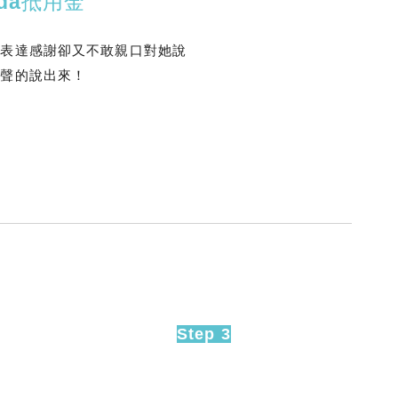
nda抵用金
想表達感謝卻又不敢親口對她說
大聲的說出來！
Step 3