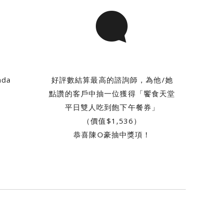
da
好評數結算最高的諮詢師，為他/她
點讚的客戶中抽一位獲得「饗食天堂
平日雙人吃到飽下午餐券」
（價值$1,536）
恭喜陳O豪抽中獎項！