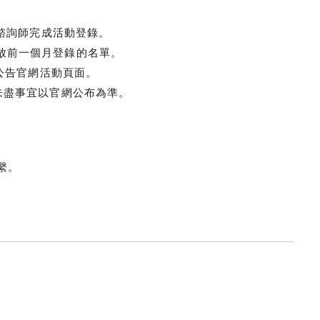
給諮詢師完成活動登錄。
週發放前一個月登錄的名單。
10公告官網活動頁面。
未盡事宜以官網公布為準。
繫。
9