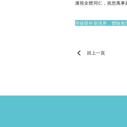
濰視全體同仁，祝您萬事
突破眼科新境界．體驗無
回上一頁