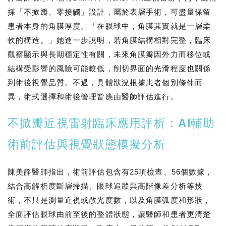
採「不掀瓣、零接觸」設計，屬於表層手術，可盡量保留
患者本身的角膜厚度。「在眼球中，角膜其實就是一層柔
軟的構造。」她進一步說明，若角膜結構相對完整，臨床
觀察顯示與長期穩定性有關，未來角膜瓣因外力而移位或
結構受影響的風險可能較低，削切界面的光滑程度也關係
到術後視覺品質。不過，具體狀況根據患者個別條件而
異，術式選擇和術後管理皆應由醫師評估進行。
不掀瓣近視雷射臨床應用評析：AI輔助
術前評估與視覺狀態模擬分析
陳美靜醫師指出，術前評估包含有25項檢查、56個數據，
結合高解析度斷層掃描、眼球追蹤與高階像差分析等技
術，不只是測量近視或散光度數，以及角膜弧度和形狀，
全面評估眼球由前至後的整體狀態，讓醫師和患者更清楚