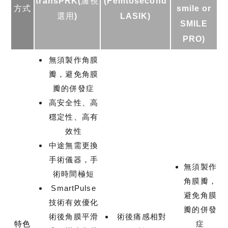
transPRK(濰視
(Femtosecond
方式
smile or
選用)
LASIK)
SMILE
PRO)
無須製作角膜
瓣，避免角膜
瓣的併發症
高安全性、高
穩定性、高有
效性
中途無需更換
手術儀器，手
無須製作
術時間極短
角膜瓣，
SmartPulse
避免角膜
技術有效優化
瓣的併發
術後角膜平滑
術後痛感相對
特色
症