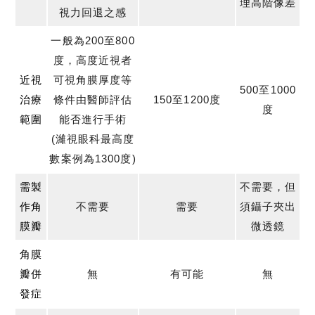
理高階像差
視力回退之感
一般為200至800
度，高度近視者
近視
可視角膜厚度等
500至1000
治療
條件由醫師評估
150至1200度
度
範圍
能否進行手術
(濰視眼科最高度
數案例為1300度)
需製
不需要，但
作角
不需要
需要
須鑷子夾出
膜瓣
微透鏡
角膜
瓣併
無
有可能
無
發症