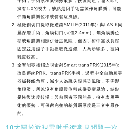
手術，手術累積案例數最多，恢復期短，隔天即可
擁有1.0的視力，缺點是因手術需製作角膜瓣，可能
伴隨角膜瓣位移或併發症風險。
極微創切口提取微透鏡SMILE(2011年): 與LASIK同
屬深層手術，角膜切口小(僅2-4mm)，無角膜瓣位
移或角膜瓣相關併發症風險，但因手術中需以負壓
固定並用鑷子手動提取微透鏡，人為步驟多，技術
難度較高。
全智能零接觸近視雷射Smart transPRK(2015年):
改良傳統PRK、transPRK手術，過程中全自動且零
器械接觸角膜，減少人為疏失跟感染風險，不需製
角膜瓣，所以沒有角膜瓣位移或併發症風險，缺點
是恢復速度較慢；與前兩者不同的是，擁有表層手
術的優勢，可保留完整的基質層厚度是三者中最多
的。
10大關於近視雷射手術常見問題一次