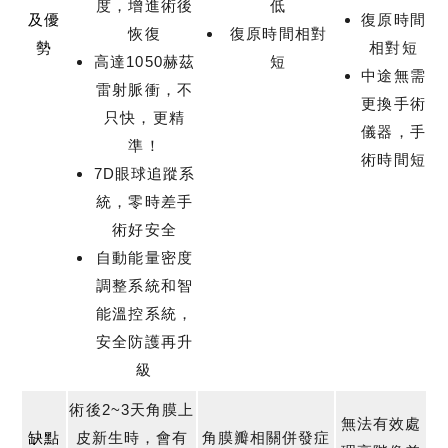
度，增進術後
低
及優
復原時間
恢復
復原時間相對
勢
相對短
高達1050赫茲
短
中途無需
雷射脈衝，不
更換手術
只快，更精
儀器，手
準！
術時間短
7D眼球追蹤系
統，零時差手
術好安全
自動能量密度
調整系統和智
能溫控系統，
安全防護再升
級
術後2~3天角膜上
無法有效處
缺點
皮新生時，會有
角膜瓣相關併發症