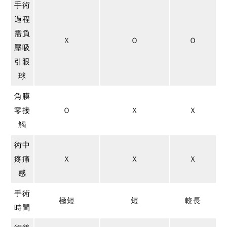
手術
過程
需負
Ｘ
Ｏ
Ｏ
壓吸
引眼
球
角膜
零接
Ｏ
Ｘ
Ｘ
觸
術中
疼痛
Ｘ
Ｘ
Ｘ
感
手術
極短
短
較長
時間