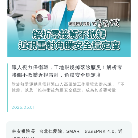
職人視力保衛戰，工地眼鏡掉落險釀災！解析零
接觸不掀瓣近視雷射，角膜安全穩定度
對於熱愛運動且需頻繁出入高風險工作環境族群來說，「不
掀瓣」以及「維持術後角膜安全穩定」成為其首要考量
2026.05.01
林友祺院長
台北仁愛院
SMART transPRK 4.0
近