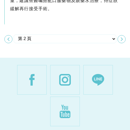
重，建議依醫囑搭配口服藥物及眼藥水治療，待症狀
緩解再行接受手術。