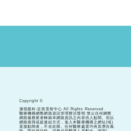
Copyright ©
濰視眼科-近視雷射中心 All Rights Reserved.
醫療機構網際網路資訊管理辦法聲明:禁止任何網際
網路服務業者轉錄本網路資訊之內容供人點閱。但以
網路搜尋或超連結方式，進入本醫療機構之網址(域)
直接點閱者，不在此限。任何醫療處置均有其潛在風
險，因此就診時，請務必與醫護人員配合，謝謝!