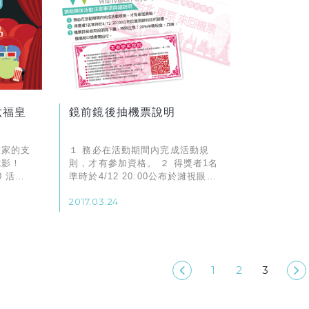
六福皇
鏡前鏡後抽機票說明
大家的支
１ 務必在活動期間內完成活動規
電影！
則，才有參加資格。 ２ 得獎者1名
0 活動
準時於4/12 20:00公布於濰視眼科
大千電
診所臉書。 ３ 機票詳細使用說明
2017.03.24
3號 電
如下圖，特別注意：20%中獎稅
金、兵險、 機場稅中獎者需自付。
1
2
3