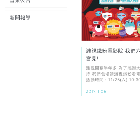
營業公告
新聞報導
潍視鐵粉電影院 我們
宮見!
濰視開幕半年多 為了感謝
持 我們包場請濰視鐵粉看
活動時間：11/25(六) 10:3
地點：台北威斯汀六福皇宮
2017.11.08
影院 台北市南京東路三段13
影名稱：正義聯盟 3D電影