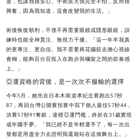
度，也讓我很安心。手術當天我完全不怕，反而很
興奮，因為我知道，這會改變我的生活。」
術後恢復順利，不僅不再需要眼鏡或隱形眼鏡，訓
練時也能全神貫注、無視力干擾。「這一年半我真
的更專注、更自信。我不需要再花腦筋去擔心視線
會糊，能夠百分百投入在跑步與欄架之間的節奏感
上。」
亞運資格的背後，是一次次不服輸的選擇
今年5月，她先在日本木南道孝紀念賽跑出57秒
87，再回台灣公開賽預賽中寫下個人最佳57秒44，
決賽57秒91奪銀，達標亞運門檻，終於在31歲實現
成年國手夢。「我已經不是年輕選手了，每一次出
發都是用盡全力去證明我還能站在這個舞台上。」