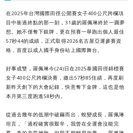
在2025年台灣國際田徑公開賽女子400公尺跨欄項
目中衝過終點的那一刻，31歲的羅佩琳終於一圓夢
想。她不僅奪下銀牌，更在預賽一舉跑出個人最佳
57秒44的成績，正式取得2026名古屋亞運參賽資
格，首度以成人國手身份站上國際舞台。
好事成雙，羅佩琳今(24)日在2025泰國田徑錦標賽
女子400公尺跨欄決賽，繳出57秒85佳績，再度刷
新昨天創下的大會紀錄，快意奪下金牌，這也是他
本月第三度跑進58秒內。
從過去幾年的低潮中破繭而出，蛻變成長，羅佩琳
坦言，「過程確實很艱辛，我曾在全運會沒能完
賽，真的非常挫敗，但我不想輕易放棄。」羅佩琳