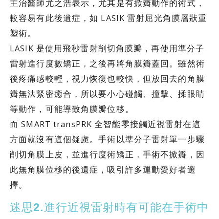
主治醫師尤之浩表示，尤其是有掀瓣動作的術式，
較容易有此後遺症，如 LASIK 雷射屈光角膜層狀重
塑術。
LASIK 是使用飛秒雷射削切角膜瓣，再使用準分子
雷射進行度數矯正，之後再將角膜瓣蓋回。雖然術
後疼痛感較輕，視力恢復也較快，但放回去的角膜
瓣無法緊密癒合，所以要小心碰觸、撞擊、揉眼睛
等動作，可能導致角膜瓣位移。
而 SMART transPRK 全智能零接觸近視雷射在這
方面就沒有這個疑慮。手術以準分子雷射單一步驟
削切角膜上皮，並進行度術矯正，手術不掀瓣，因
此無角膜位移的後遺症，吸引許多運動愛好者選
擇。
迷思2.進行近視雷射時有可能在手術中