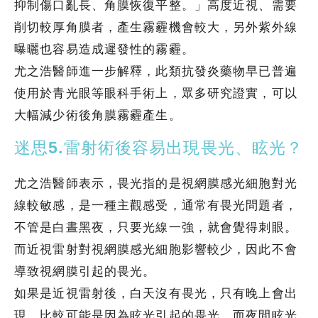
抑制傷口亂長、角膜恢復平整。」高度近視、需要
削切較厚角膜者，產生霧霾機會較大，另外紫外線
曝曬也容易造成遲發性的霧霾。
尤之浩醫師進一步解釋，此類抗發炎藥物早已普遍
使用於青光眼等眼科手術上，眾多研究證實，可以
大幅減少術後角膜霧霾產生。
迷思5.雷射術後容易出現畏光、眩光？
尤之浩醫師表示，畏光指的是視網膜感光細胞對光
線較敏感，是一種主觀感受，通常有畏光問題者，
不管是白晝黑夜，只要光線一強，就會覺得刺眼。
而近視雷射對視網膜感光細胞影響較少，因此不會
導致視網膜引起的畏光。
如果是近視雷射後，白天沒有畏光，只有晚上會出
現，比較可能是因為眩光引起的畏光，而夜間眩光