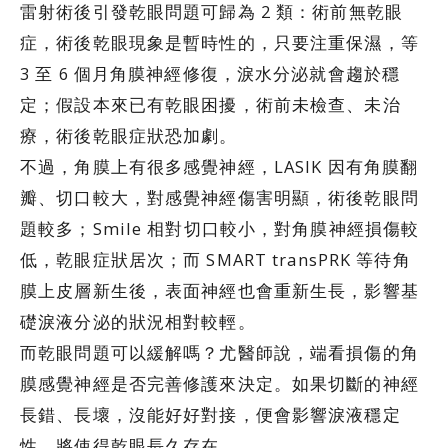
雷射術後引發乾眼問題可歸為 2 類：術前無乾眼
症，術後乾眼現象是暫時性的，只要注重保濕，等
3 至 6 個月角膜神經修復，淚水分泌就會趨於穩
定；假設本來已有乾眼困擾，術前未檢查、未治
療，術後乾眼症狀恐加劇。
不過，角膜上有很多感覺神經，LASIK 因有角膜翻
瓣、切口較大，對感覺神經傷害明顯，術後乾眼問
題較多；Smile 相對切口較小，對角膜神經損傷較
低，乾眼症狀居次；而 SMART transPRK 等待角
膜上皮層新生後，表面神經也會重新生長，影響基
礎淚液分泌的狀況相對較輕。
而乾眼問題可以緩解嗎？尤醫師說，端看損傷的角
膜感覺神經是否完善修護來決定。如果切斷的神經
長錯、長壞，沒能好好對接，便會影響淚液穩定
性，將使得乾眼長久存在。