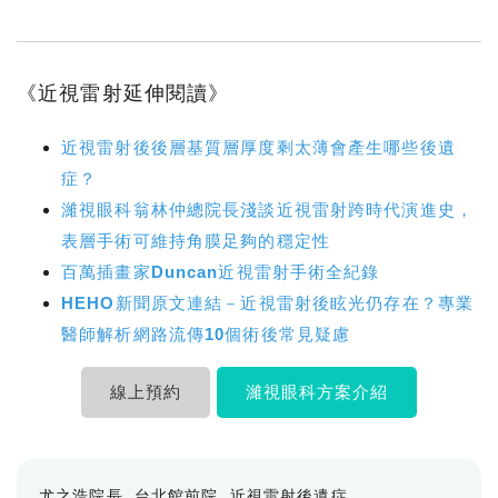
《近視雷射延伸閱讀》
近視雷射後後層基質層厚度剩太薄會產生哪些後遺
症？
濰視眼科翁林仲總院長淺談近視雷射跨時代演進史，
表層手術可維持角膜足夠的穩定性
百萬插畫家Duncan近視雷射手術全紀錄
HEHO新聞原文連結－近視雷射後眩光仍存在？專業
醫師解析網路流傳10個術後常見疑慮
線上預約
濰視眼科方案介紹
尤之浩院長
台北館前院
近視雷射後遺症