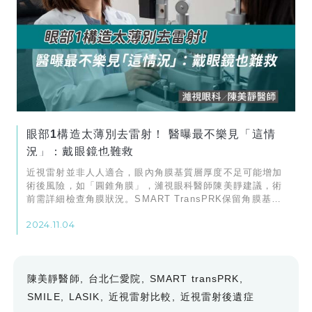
眼部1構造太薄別去雷射！ 醫曝最不樂見「這情
況」：戴眼鏡也難救
近視雷射並非人人適合，眼內角膜基質層厚度不足可能增加
術後風險，如「圓錐角膜」，濰視眼科醫師陳美靜建議，術
前需詳細檢查角膜狀況。SMART TransPRK保留角膜基質
層的厚度最佳
2024.11.04
陳美靜醫師
台北仁愛院
SMART transPRK
SMILE
LASIK
近視雷射比較
近視雷射後遺症