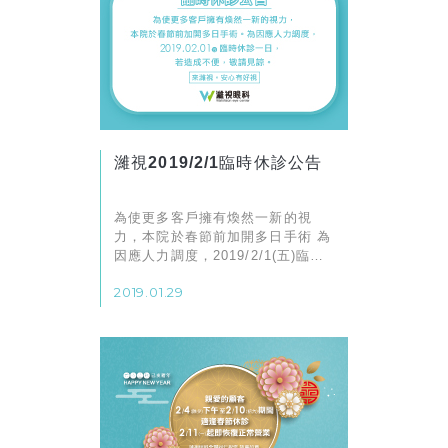
濰視2019/2/1臨時休診公告
為使更多客戶擁有煥然一新的視
力，本院於春節前加開多日手術 為
因應人力調度，2019/2/1(五)臨時
休診一日 若造成不便，敬請見諒。
2019.01.29
來濰視。安心有好視