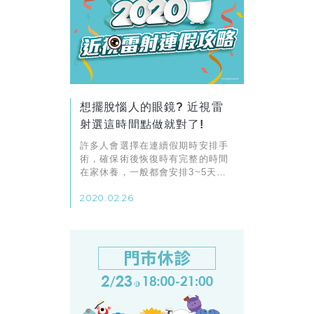
想擺脫惱人的眼鏡? 近視雷
射選這時間點做就對了!
許多人會選擇在連續假期時安排手
術，確保術後恢復時有完整的時間
在家休養，一般都會安排3~5天的
假期。這邊就要來教你接下來的連
2020.02.26
續假期該怎麼請，讓你輕鬆擺脫眼
鏡的束縛，重返清晰視力！