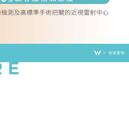
術後案例
RE