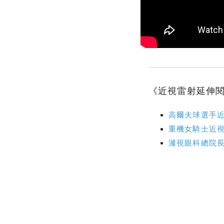
《近視雷射延伸
高爾夫球選手
重機女騎士近
濰視眼科總院長