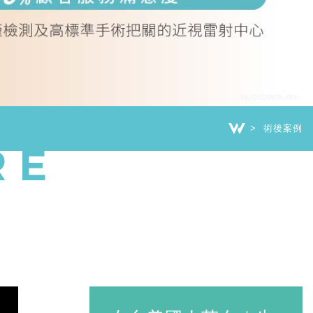
術後案例
RE