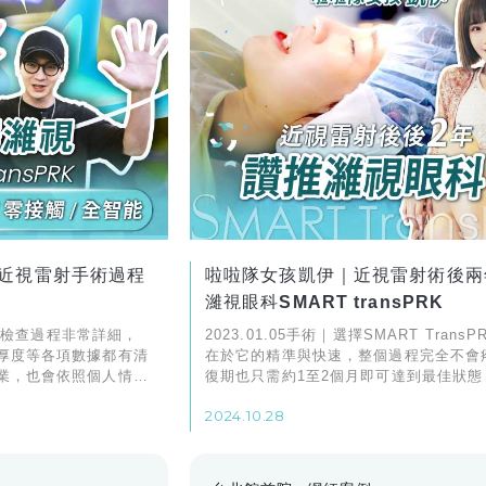
近視雷射手術過程
啦啦隊女孩凱伊｜近視雷射術後兩
濰視眼科SMART transPRK
前的檢查過程非常詳細，
2023.01.05手術｜選擇SMART Trans
厚度等各項數據都有清
在於它的精準與快速，整個過程完全不會
業，也會依照個人情況
復期也只需約1至2個月即可達到最佳狀態
有保障
分感受到近視雷射手術的便利與優點。
2024.10.28