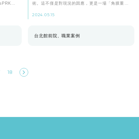
sPRK會
術。這不僅是對現況的因應，更是一場「角膜重
，聽專業
生」的機會。她形容：「這就像是給了我一雙全新
2024.05.15
的眼睛。」
台北館前院
職業案例
7
18