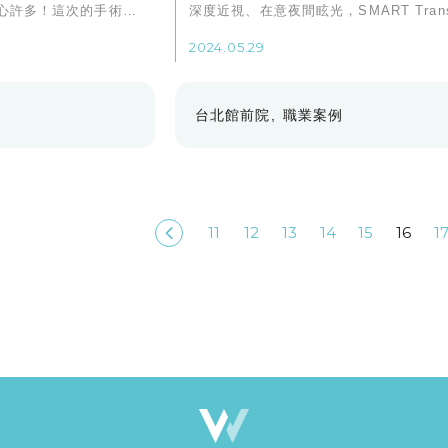
心許多！這次的手術我
深度近視、在意夜間眩光，SMART Tran
沒感覺（認真驚訝）。
是值得考慮的選擇。術前一定要做足功課
2024.05.29
建議。
台北館前院
職業案例
11
12
13
14
15
16
1