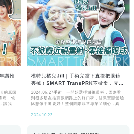
年讚推
模特兒橘兒Jill｜手術完當下直接把眼鏡
丟掉！SMART TransPRK不掀瓣．零接
觸眼球
PRK的原因
2024.06.27手術｜一開始選擇濰視眼科，因為看
疼痛，恢
到很多朋友推薦跟網路上的好口碑，結果實際體驗
，讓我充
比想像中還要好！整個團隊非常專業又細心，真的
推薦給所有有近視困擾的人，SMART TransPRK
2024.10.23
雷射手術真的超棒