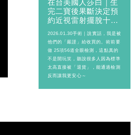
在台美國人莎白｜生
完二寶後果斷決定預
約近視雷射擺脫十年
眼鏡
2026.01.30手術｜說實話，我是被
他們的「嚴謹」給收買的。術前要
做 25項56道全眼檢測，這點真的
不是開玩笑，聽說很多人因為標準
太高直接被「退貨」，能通過檢測
反而讓我更安心～