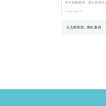
全不接觸眼球，我立刻就安
一點都不痛，甚至抽血我都
2024.06.17
台北館前院
網紅案例