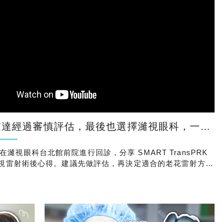
經過審慎評估，最後也選擇濰視眼科，一次處理近視與老花！
濰視眼科台北館前院進行回診，分享 SMART TransPRK
花近視雷射術後心得。建議先做評估，再決定適合的老花雷射方