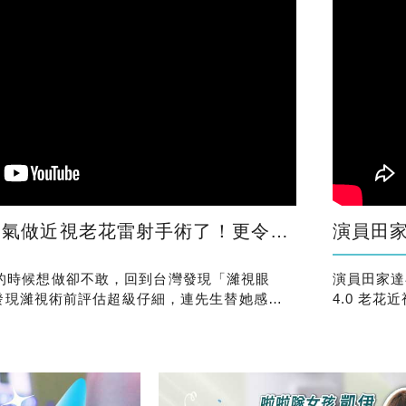
射手術了！更令她放心的是，原來身邊也有朋友也都在濰視做
演員田家達
在美國的時候想做卻不敢，回到台灣發現「濰視眼
演員田家達在
發現濰視術前評估超級仔細，連先生替她感到
4.0 老
式。