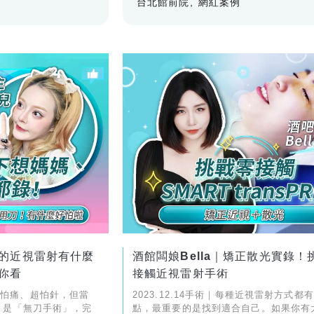
台北館前院
網紅案例
的近視雷射有什麼
酒館闆娘Bella｜矯正散光實錄！
你看
接觸近視雷射手術
實超怕痛、超怕針，但當
2023.12.14手術｜每種近視雷射方式都
PRK 是「無刀手術」，完
點，最重要的是找到適合自己。如果你有