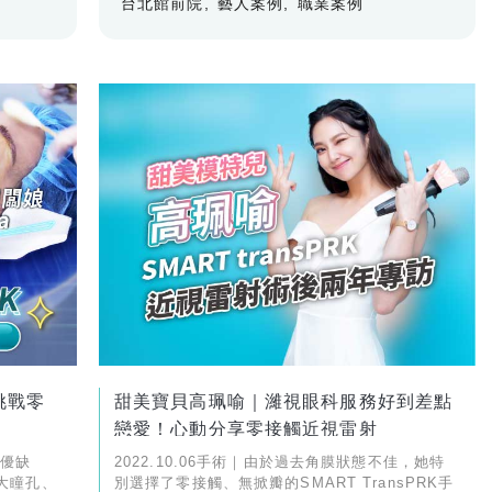
台北館前院
藝人案例
職業案例
挑戰零
甜美寶貝高珮喻｜濰視眼科服務好到差點
戀愛！心動分享零接觸近視雷射
有優缺
2022.10.06手術｜由於過去角膜狀態不佳，她特
大瞳孔、
別選擇了零接觸、無掀瓣的SMART TransPRK手