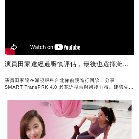
演員田家達經過審慎評估，最後也選擇濰視眼科，一次處理近視與老花！
演員田家達在濰視眼科台北館前院進行回診，分享
SMART TransPRK 4.0 老花近視雷射術後心得。建議先做
評估，再決定適合的老花雷射方式。