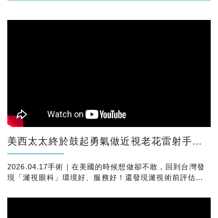
美西太太終於鼓起勇氣做近視老花雷射手術了！更令她放心的是，原來身邊也有朋友也都在濰視做
2026.04.17手術｜在美國的時候想做卻不敢，回到台灣發
現「濰視眼科」環境好、服務好！還發現濰視術前評估超
級仔細，連先生替她感到很安心