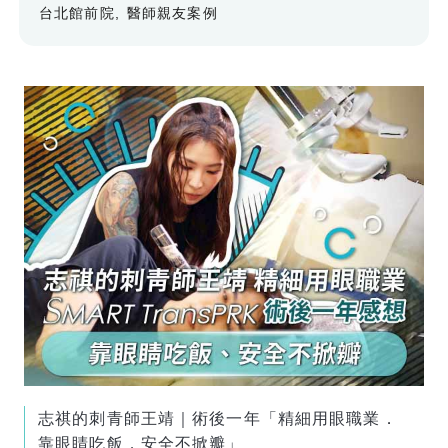
台北館前院
醫師親友案例
志祺的刺青師王靖｜術後一年「精細用眼職業．
靠眼睛吃飯．安全不掀瓣」