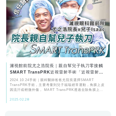
濰視館前院尤之浩院長｜親自幫兒子執刀零接觸
SMART TransPRK近視雷射手術「近視雷射七
周1.0！爸爸說恢復得很好」
2024.10.24手術｜眼科醫師爸爸尤院長選擇SMART
TransPRK手術，主要考量到兒子福瑞經常運動，角膜上皮
因流汗或輕微外傷， MART TransPRK透過去除角膜上
皮，促使新生角膜上皮更平整，進而提升視覺品質與穩定性
2025.02.28