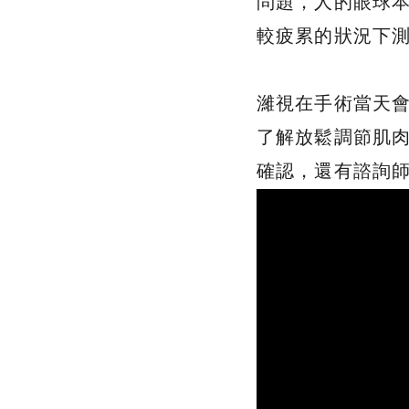
問題，人的眼球本
較疲累的狀況下
濰視在手術當天
了解放鬆調節肌
確認，還有諮詢