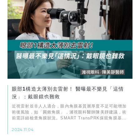
眼部1構造太薄別去雷射！ 醫曝最不樂見「這情
況」：戴眼鏡也難救
近視雷射並非人人適合，眼內角膜基質層厚度不足可能增加
術後風險，如「圓錐角膜」，濰視眼科醫師陳美靜建議，術
前需詳細檢查角膜狀況。SMART TransPRK保留角膜基質
層的厚度最佳
2024.11.04