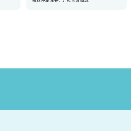
翁林仲總院長
近視雷射知識