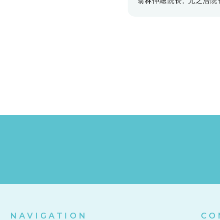
翁林仲總院長
尤之浩院
NAVIGATION
CO