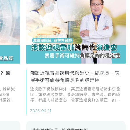
？ 醫
淺談近視雷射跨時代演進史，總院長：表
層手術可維持角膜足夠的穩定性
，雖然減
近視除了視線模糊外，高度近視容易引起諸多併發
高階像
症，如視網膜剝離、黃斑部病變、青光眼、白內障
射儀器，
等、都讓人相當憂心，需要透過良好的矯正，如配
覺品質提
戴眼鏡、隱眼以維持視覺清晰，避免近視度數向上
2023.04.21
爬升；或者利用雷射手術擺脫近視困擾，也讓自己
不再受眼鏡、隱眼束縛，恢復明亮雙眸。