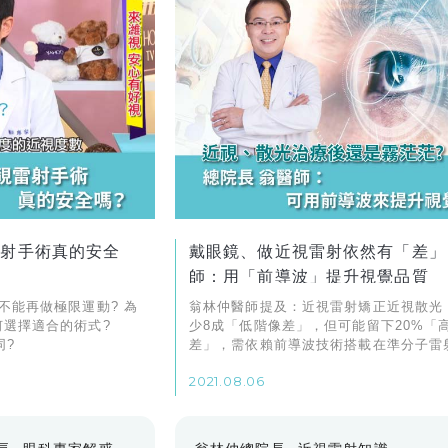
雷射手術真的安全
戴眼鏡、做近視雷射依然有「差」
師：用「前導波」提升視覺品質
不能再做極限運動? 為
翁林仲醫師提及：近視雷射矯正近視散光
何選擇適合的術式?
少8成「低階像差」，但可能留下20%「
同?
差」，需依賴前導波技術搭載在準分子雷
藉由導入精細測量結果，讓雷射矯正後視
2021.08.06
升。