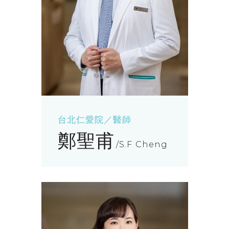
台北仁愛院／醫師
鄭聖甫
S.F Cheng