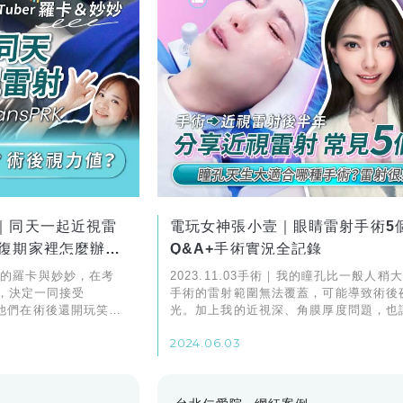
｜同天一起近視雷
電玩女神張小壹｜眼睛雷射手術5
復期家裡怎麼辦？
Q&A+手術實況全記錄
夫妻的羅卡與妙妙，在考
2023.11.03手術｜我的瞳孔比一般人稍
，決定一同接受
手術的雷射範圍無法覆蓋，可能導致術後
術。他們在術後還開玩笑比
光。加上我的近視深、角膜厚度問題，也
中溫馨又有趣的小插
慎選擇。最終我選擇保留較後角膜的SMA
2024.06.03
TransPRK