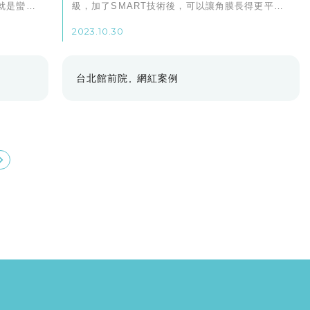
就是蠻特
級，加了SMART技術後，可以讓角膜長得更平
整，對我來說是適合的近視雷射選擇。
2023.10.30
台北館前院
網紅案例