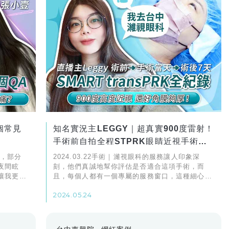
個常見
知名實況主LEGGY｜超真實900度雷射！
手術前自拍全程STPRK眼睛近視手術紀
錄
大，部分
2024.03.22手術｜濰視眼科的服務讓人印象深
夜間眩
刻，他們真誠地幫你評估是否適合這項手術，而
讓我更謹
且，每個人都有一個專屬的服務窗口，這種細心的
RT
照顧讓整個經歷非常順利
2024.05.24