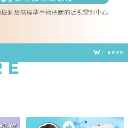
術後案例
RE