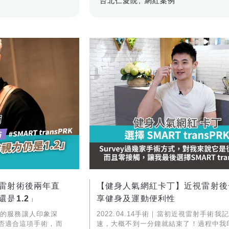
台北仁愛院
網紅案例
雷射術後兩年直
【健身人氣網紅卡丁】近視雷射後
是1.2」
享健身及運動便利性
眼科的服務讓人印象深
2022.04.14手術｜當初近視雷射手術我
否適合這項手術，而
速，大概不到一分鐘就結束了！過程中我