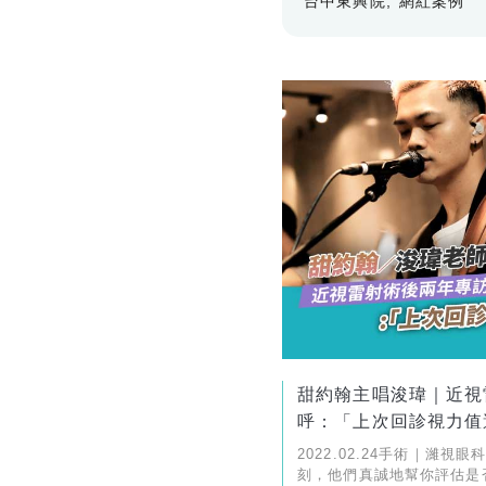
台中東興院
網紅案例
甜約翰主唱浚瑋｜近視
呼：「上次回診視力值還
2022.02.24手術｜濰視
刻，他們真誠地幫你評估是