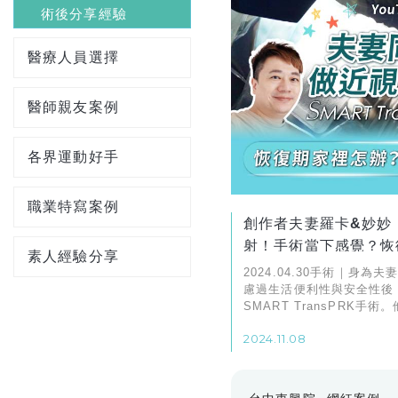
術後分享經驗
醫療人員選擇
醫師親友案例
各界運動好手
職業特寫案例
創作者夫妻羅卡&妙妙
射！手術當下感覺？恢
素人經驗分享
手術後視力值？
2024.04.30手術｜身為
慮過生活便利性與安全性後
SMART TransPRK手
賽誰視力比較好，成為生活
2024.11.08
曲。