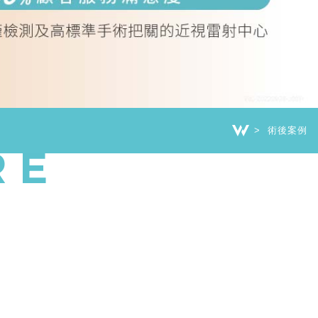
術後案例
RE