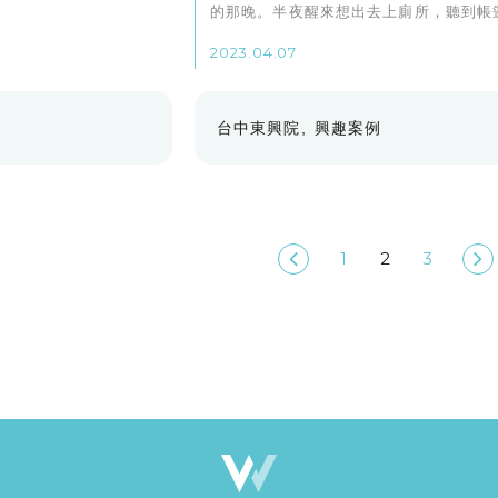
的那晚。半夜醒來想出去上廁所，聽到帳
動物的聲音，我隱形眼鏡睡前就拔掉了也
2023.04.07
鏡，悄悄探頭向外望但連風吹草動的位置
不清。
台中東興院
興趣案例
1
2
3