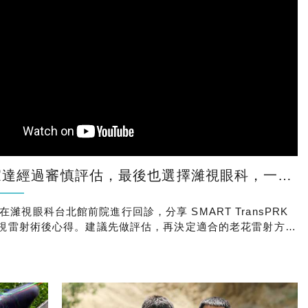
經過審慎評估，最後也選擇濰視眼科，一次處理近視與老花！
濰視眼科台北館前院進行回診，分享 SMART TransPRK
花近視雷射術後心得。建議先做評估，再決定適合的老花雷射方