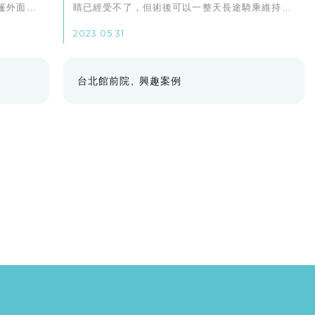
篷外面有
睛已經受不了，但術後可以一整天長途騎乘維持高
沒戴著眼
速面對風的狀態～
2023.05.31
在哪都看
台北館前院
興趣案例