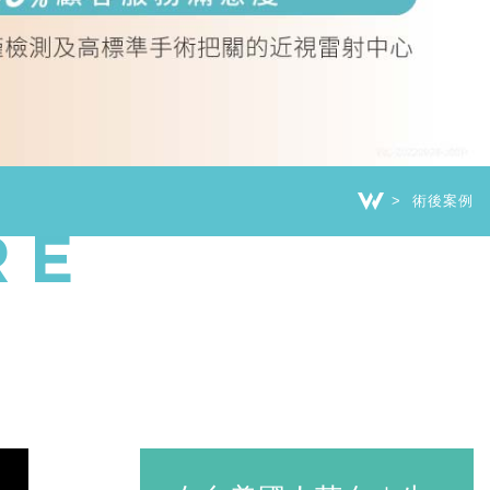
術後案例
RE