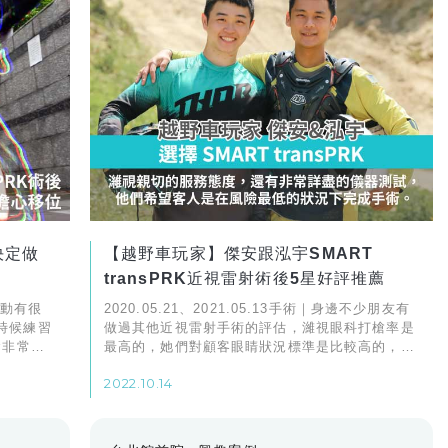
決定做
【越野車玩家】傑安跟泓宇SMART
transPRK近視雷射術後5星好評推薦
運動有很
2020.05.21、2021.05.13手術｜身邊不少朋友有
時候練習
做過其他近視雷射手術的評估，濰視眼科打槍率是
會非常
最高的，她們對顧客眼睛狀況標準是比較高的，這
能隨時隨
個點上我就很信任濰視眼科這邊對客人眼睛狀況的
2022.10.14
把關。