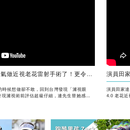
射手術了！更令她放心的是，原來身邊也有朋友也都在濰視做
演員田家達
在美國的時候想做卻不敢，回到台灣發現「濰視眼
演員田家達在
發現濰視術前評估超級仔細，連先生替她感到
4.0 老
式。