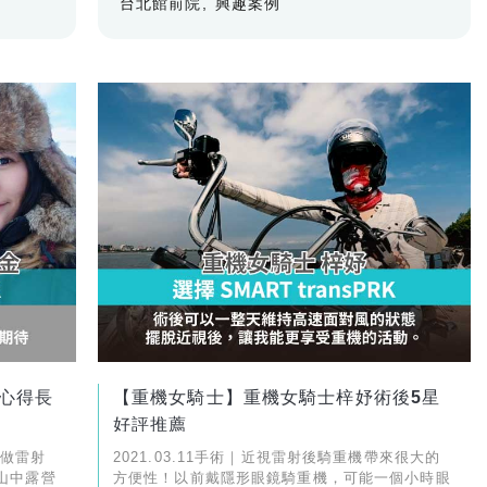
台北館前院
興趣案例
心得長
【重機女騎士】重機女騎士梓妤術後5星
好評推薦
要做雷射
2021.03.11手術｜近視雷射後騎重機帶來很大的
山中露營
方便性！以前戴隱形眼鏡騎重機，可能一個小時眼