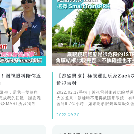
畫！濰視眼科陪你近
【跑酷男孩】極限運動玩家Zack
！
近視雷射
謝謝濰視，還我一雙健康
2022.02.17手術｜近視雷射術後玩跑酷
完成我的初鐵，謝謝濰
大的差異！訓練時不用再戴隱形眼鏡，有
SMART所以我選擇
會到6-7個小時，如果隱形眼鏡戴這麼久
乾，眼睛會很不適，現在沒有隱形眼鏡就
2022.09.30
地玩跑酷，狀態很舒服。