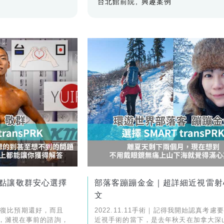
台北館前院
興趣案例
點讓敬群安心選擇
部落客蹦蹦金金｜超詳細近視雷射
文
得恢復比預期還好，而且
2022.11.11手術｜記得我開始認真考慮
，濰視在事前的諮詢，
近視手術的當下，是去年秋天在加拿大深