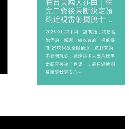
在台美國人莎白｜生
完二寶後果斷決定預
約近視雷射擺脫十年
眼鏡
2026.01.30手術｜說實話，我是被
他們的「嚴謹」給收買的。術前要
做 25項56道全眼檢測，這點真的
不是開玩笑，聽說很多人因為標準
太高直接被「退貨」，能通過檢測
反而讓我更安心～