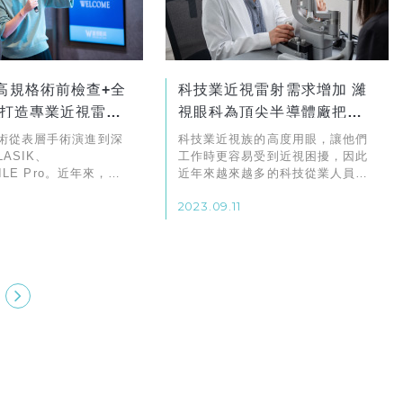
高規格術前檢查+全
科技業近視雷射需求增加 濰
 打造專業近視雷射
視眼科為頂尖半導體廠把關
好視！
術從表層手術演進到深
科技業近視族的高度用眼，讓他們
ASIK、
工作時更容易受到近視困擾，因此
MILE Pro。近年來，
近年來越來越多的科技從業人員藉
ransPRK的全智能科技
由近視雷射手術來矯正近視及散
2023.09.11
進步。
光。像是竹科一間知名半導體的設
備工程師禹豪，兩年前在濰視眼科
台中院，透過SMART transPRK
近視雷射技術，解決工作因近視而
帶來的長期不便利性。