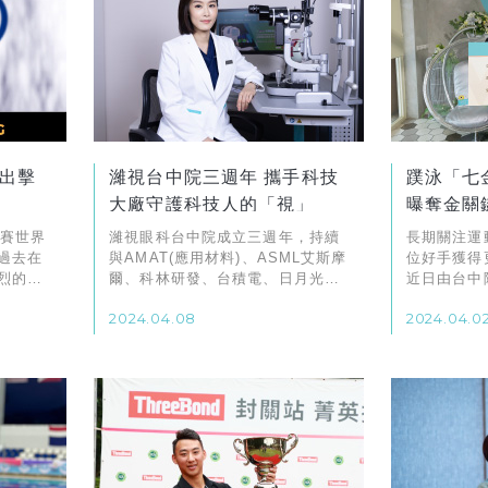
出擊
濰視台中院三週年 攜手科技
蹼泳「七
大廠守護科技人的「視」
曝奪金關
標賽世界
濰視眼科台中院成立三週年，持續
長期關注運
過去在
與AMAT(應用材料)、ASML艾斯摩
位好手獲得
烈的賽
爾、科林研發、台積電、日月光、
近日由台中
糊的視
矽品、大立光…等頂尖科技大廠合
「蹼泳一姊
2024.04.08
2024.04.0
ART
作，不僅提供優質的近視雷射服
賽/世界盃
手這類時
務，近期也受邀至企業內部進行眼
行動支持品
後能夠
睛及視力保健的主題分享。
續挑戰國際
構是一
程碑。