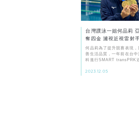
台灣蹼泳一姐何品莉 
奪四金 濰視近視雷射
安心
何品莉為了提升競賽表現，
善生活品質，一年前在台中
科進行SMART transPR
射治療，術後差0.05秒破
2023.12.05