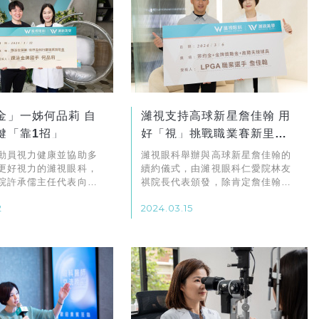
金」一姊何品莉 自
濰視支持高球新星詹佳翰 用
鍵「靠1招」
好「視」挑戰職業賽新里程
碑
動員視力健康並協助多
濰視眼科舉辦與高球新星詹佳翰的
更好視力的濰視眼科，
續約儀式，由濰視眼科仁愛院林友
院許承儒主任代表向
祺院長代表頒發，除肯定詹佳翰的
」何品莉頒發蹼泳世錦
運動表現外，也象徵濰視支持年輕
2
2024.03.15
例行賽的機票贊助金，以
運動員，在完成近視雷射手術獲得
莉能夠無後顧之憂地持
好「視」後，持續在運動賽場上發
賽事和個人生涯的新里
光發熱，挑戰職業生涯的新里程
碑。