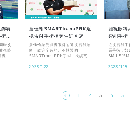
亞錦賽
詹佳翰SMARTtransPRK近
濰視眼科
手術好
視雷射手術後奪生涯首冠
智能手術
平台
同時改
詹佳翰接受濰視眼科的近視雷射治
近視雷射手
濰視眼
療，做完全智能、不掀瓣的
層手術，如L
K近視雷
SMARTtransPRK手術，成績更加
SMILE/S
亞洲紀錄
出色
SMART t
2023.11.22
2023.11.18
代表了一大
1
2
3
4
5