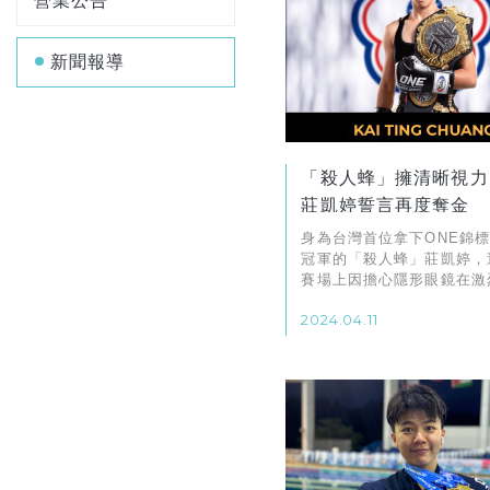
營業公告
新聞報導
「殺人蜂」擁清晰視力
莊凱婷誓言再度奪金
身為台灣首位拿下ONE錦
冠軍的「殺人蜂」莊凱婷，
賽場上因擔心隱形眼鏡在激
事中碎裂，一直以來都以模
2024.04.11
力出賽。作為表層手術的SM
TransPRK，對於拳擊選
常需「面」臨重拳來襲，術
保留較完整、穩定的角膜結
大優勢。