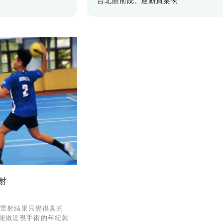
台北館前院
運動員案例
射
近視雷射結果只覺得真的
在能做近視手術的年紀就