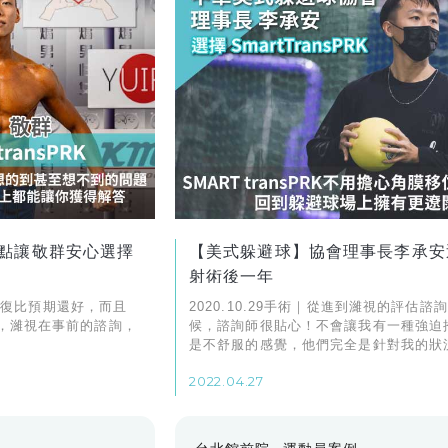
點讓敬群安心選擇
【美式躲避球】協會理事長李承安
射術後一年
得恢復比預期還好，而且
2020.10.29手術｜從進到濰視的評估諮
，濰視在事前的諮詢，
候，諮詢師很貼心！不會讓我有一種強迫
是不舒服的感覺，他們完全是針對我的狀
適合的建議。
2022.04.27