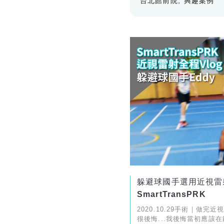
台北館前院
興趣案例
躲避球國手選用近視雷
SmartTransPRK
2020.10.29手術｜做完
很後悔...我後悔當初應該