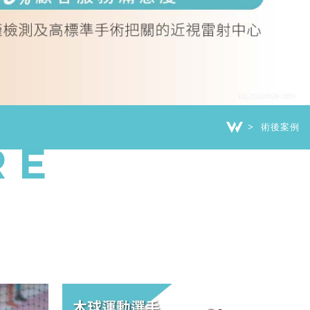
術後案例
RE