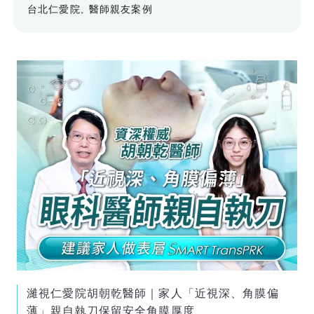
台北仁愛院
醫師親友案例
濰視仁愛院胡朝乾醫師｜家人「近視深、角膜偏
薄」親自執刀保留安全角膜厚度