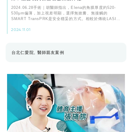
2024.06.28手術｜胡醫師指出，Elena的角膜厚度約520-
530μm偏薄，加上視差明顯，選擇無掀瓣、無接觸的
SMART TransPRK是安全穩妥的方式。相較於傳統LASIK
或SMILE手術需要掀開角膜瓣，能留更多角膜結構，有利於
2024.11.01
術後恢復。
台北仁愛院
醫師親友案例