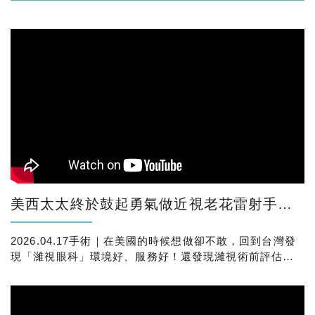
美西太太終於鼓起勇氣做近視老花雷射手術了！更令她放心的是，原來身邊也有朋友也都在濰視做
2026.04.17手術｜在美國的時候想做卻不敢，回到台灣發
現「濰視眼科」環境好、服務好！還發現濰視術前評估超
級仔細，連先生替她感到很安心