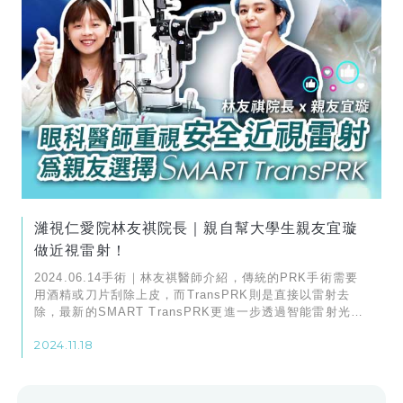
濰視仁愛院林友祺院長｜親自幫大學生親友宜璇
做近視雷射！
2024.06.14手術｜林友祺醫師介紹，傳統的PRK手術需要
用酒精或刀片刮除上皮，而TransPRK則是直接以雷射去
除，最新的SMART TransPRK更進一步透過智能雷射光點
技術（SMART Pulse），精準地依照角膜形狀進行治療。
2024.11.18