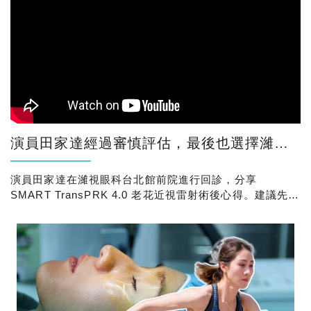
演員田家達經過審慎評估，最後也選擇濰視眼科，一次處理近視與老花！
演員田家達在濰視眼科台北館前院進行回診，分享
SMART TransPRK 4.0 老花近視雷射術後心得。建議先做
評估，再決定適合的老花雷射方式。