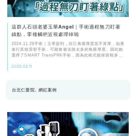
這群人石頭老婆玉華Angel｜手術過程無刀盯著
綠點．零接觸把近視處理掉啦
2024.11.29手術｜玉華提到，自己角膜厚度並不算厚，如果
進行其他雷射手術，可能會被去除太多的角膜厚度。因此她
選擇了SMART TransPRK手術，因為此術式能保留較多的
角膜基底層，對長期視力健康更有保障
2025.02.11
台北仁愛院
網紅案例