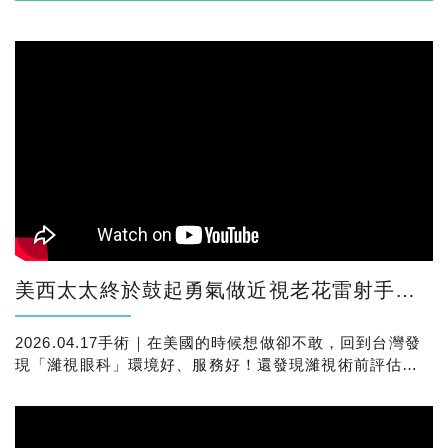
美西太太終於鼓起勇氣做近視老花雷射手術了！更令她放心的是，原來身邊也有朋友也都在濰視做
2026.04.17手術｜在美國的時候想做卻不敢，回到台灣發
現「濰視眼科」環境好、服務好！還發現濰視術前評估超
級仔細，連先生替她感到很安心