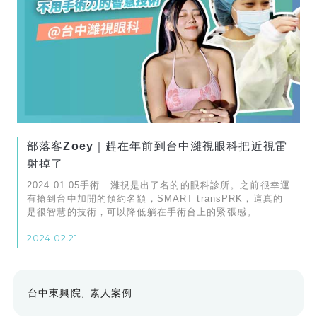
部落客Zoey｜趕在年前到台中濰視眼科把近視雷
射掉了
2024.01.05手術｜濰視是出了名的的眼科診所。之前很幸運
有搶到台中加開的預約名額，SMART transPRK，這真的
是很智慧的技術，可以降低躺在手術台上的緊張感。
2024.02.21
台中東興院
素人案例