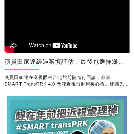
演員田家達經過審慎評估，最後也選擇濰視眼科，一次處理近視與老花！
演員田家達在濰視眼科台北館前院進行回診，分享
SMART TransPRK 4.0 老花近視雷射術後心得。建議先做
評估，再決定適合的老花雷射方式。