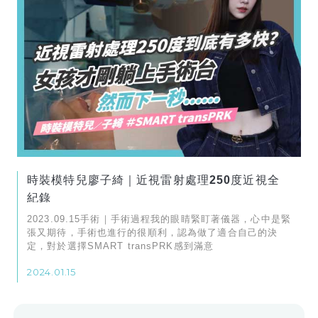
時裝模特兒廖子綺｜近視雷射處理250度近視全
紀錄
2023.09.15手術｜手術過程我的眼睛緊盯著儀器，心中是緊
張又期待，手術也進行的很順利，認為做了適合自己的決
定，對於選擇SMART transPRK感到滿意
2024.01.15