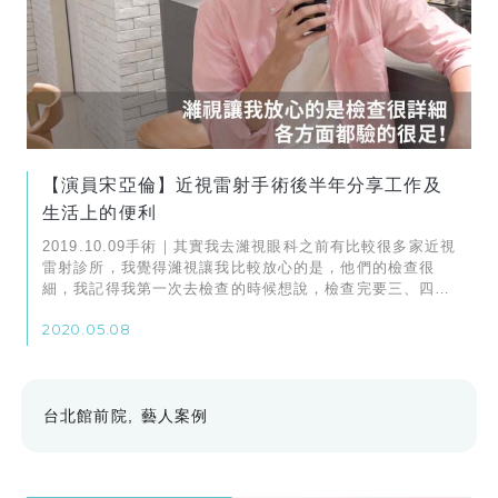
【演員宋亞倫】近視雷射手術後半年分享工作及
生活上的便利
2019.10.09手術｜其實我去濰視眼科之前有比較很多家近視
雷射診所，我覺得濰視讓我比較放心的是，他們的檢查很
細，我記得我第一次去檢查的時候想說，檢查完要三、四個
小時也太累了吧，驗各方面都驗的很足，角膜厚度呀等等
2020.05.08
的，等於也是讓你做了一次眼睛健康檢查，還蠻讓我放心
的。
台北館前院
藝人案例