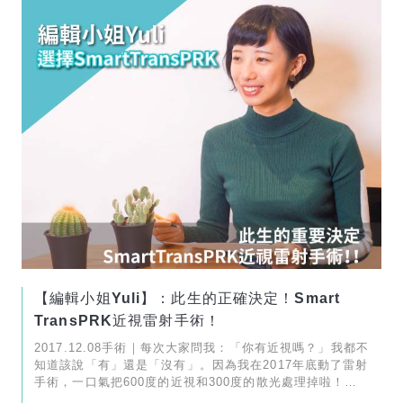
【編輯小姐Yuli】：此生的正確決定！Smart
TransPRK近視雷射手術！
2017.12.08手術｜每次大家問我：「你有近視嗎？」我都不
知道該說「有」還是「沒有」。因為我在2017年底動了雷射
手術，一口氣把600度的近視和300度的散光處理掉啦！如
今術後已經過了兩年，應濰視眼科之邀分享一個近視雷射術