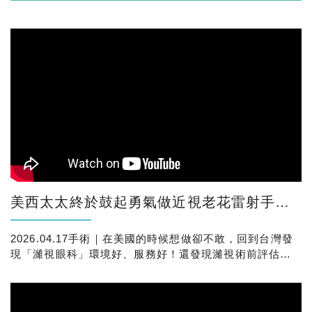
美西太太終於鼓起勇氣做近視老花雷射手術了！更令她放心的是，原來身邊也有朋友也都在濰視做
2026.04.17手術｜在美國的時候想做卻不敢，回到台灣發
現「濰視眼科」環境好、服務好！還發現濰視術前評估超
級仔細，連先生替她感到很安心