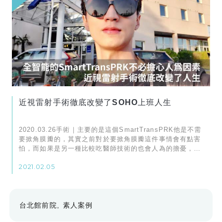
近視雷射手術徹底改變了SOHO上班人生
2020.03.26手術｜主要的是這個SmartTransPRK他是不需
要掀角膜瓣的，其實之前對於要掀角膜瓣這件事情會有點害
怕，而如果是另一種比較吃醫師技術的也會人為的擔憂，所
以如果是用電腦很精密的儀器去測量，幫我們做到眼睛的雷
2021.02.05
射，這部分可以解除掉比較焦慮的擔心！所以我就選擇了
SmartTransPRK。
台北館前院
素人案例