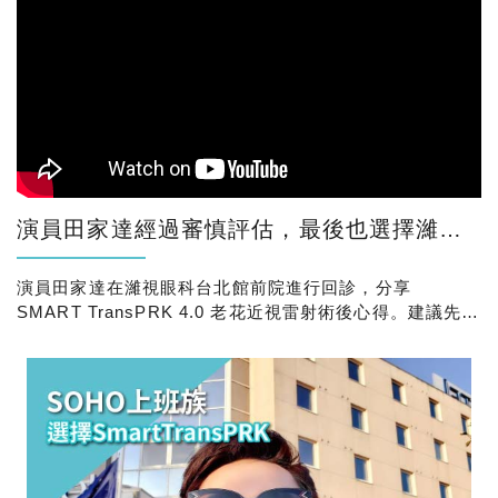
演員田家達經過審慎評估，最後也選擇濰視眼科，一次處理近視與老花！
演員田家達在濰視眼科台北館前院進行回診，分享
SMART TransPRK 4.0 老花近視雷射術後心得。建議先做
評估，再決定適合的老花雷射方式。