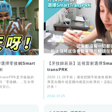
er選擇零接觸Smart
【牙技師辰辰】近視雷射選擇Smar
術
transPRK
T transPRK是升級版的
2020.11.26手術｜濰視把關手術後角膜
程「零接觸」，完全用
厚度在國外或是國內都是比較厚的！這點
較安心。
許多！
2022.01.25