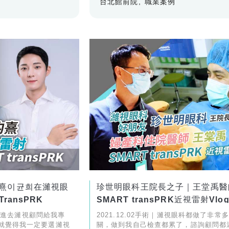
台北館前院
職業案例
熹이균희在濰視眼
珍世明眼科王院長之子｜王堂禹醫
ransPRK
SMART transPRK近視雷射Vlo
次踏進去濰視顧問給我專
2021.12.02手術｜濰視眼科都做了非常
就覺得我一定要選濰視
關，做到我自己檢查都累了，諮詢顧問都