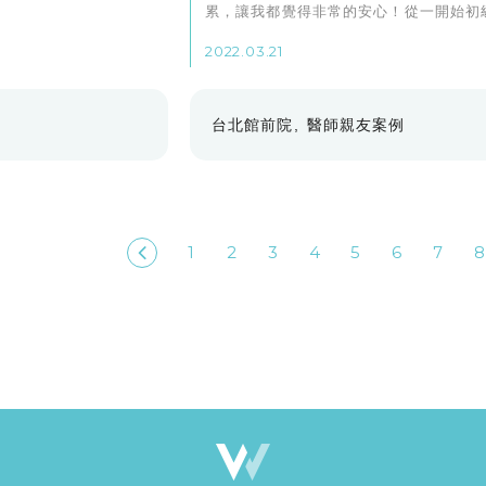
累，讓我都覺得非常的安心！從一開始初
視力的評估，還有包含說如果要手術的話
2022.03.21
種評估。
台北館前院
醫師親友案例
1
2
3
4
5
6
7
8