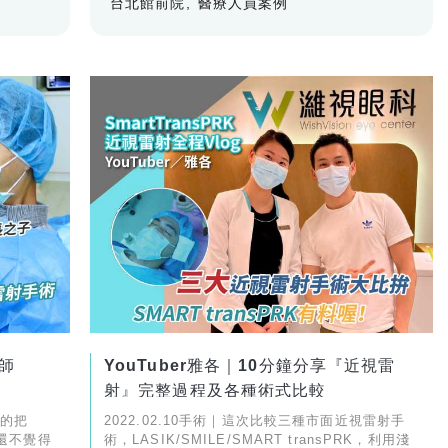
台北館前院
醫療人員案例
師
YouTuber雅各｜10分鐘分享『近視雷
g
射』完整過程及各種術式比較
多的把
2022.02.10手術｜這次比較三種市面近視雷射手
還不覺得
術，LASIK/SMILE/SMART transPRK，利用淺