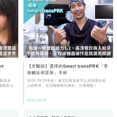
t
【牙醫師】選擇的Smart transPRK『零
接觸近視雷射』手術
剩餘安全
2020.09.29手術｜做完近視雷射可以高清看診病
讓我安心
人的蛀牙，生活能輕鬆玩潛水、方便運動！
2022.02.07