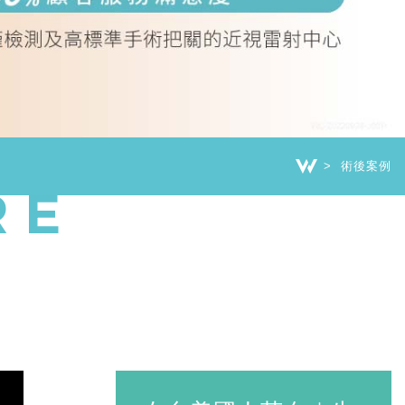
術後案例
RE