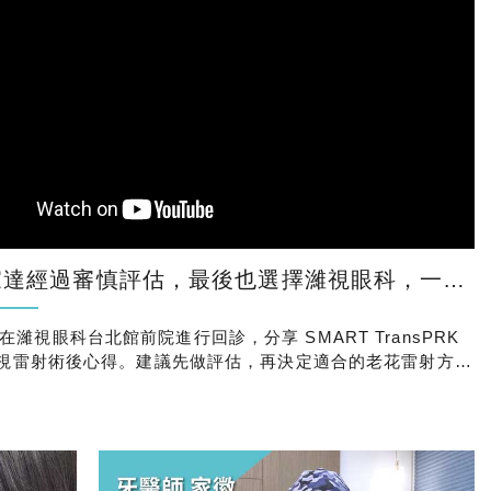
經過審慎評估，最後也選擇濰視眼科，一次處理近視與老花！
濰視眼科台北館前院進行回診，分享 SMART TransPRK
花近視雷射術後心得。建議先做評估，再決定適合的老花雷射方