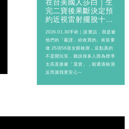
在台美國人莎白｜生
完二寶後果斷決定預
約近視雷射擺脫十年
眼鏡
2026.01.30手術｜說實話，我是被
他們的「嚴謹」給收買的。術前要
做 25項56道全眼檢測，這點真的
不是開玩笑，聽說很多人因為標準
太高直接被「退貨」，能通過檢測
反而讓我更安心～