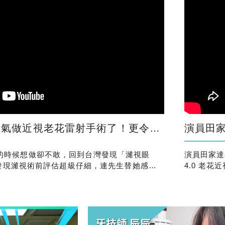
射手術了！更令她放心的是，原來身邊也有朋友也都在濰視做
演員田家達
在美國的時候想做卻不敢，回到台灣發現「濰視眼
演員田家達在
發現濰視術前評估超級仔細，連先生替她感到
4.0 老
式。