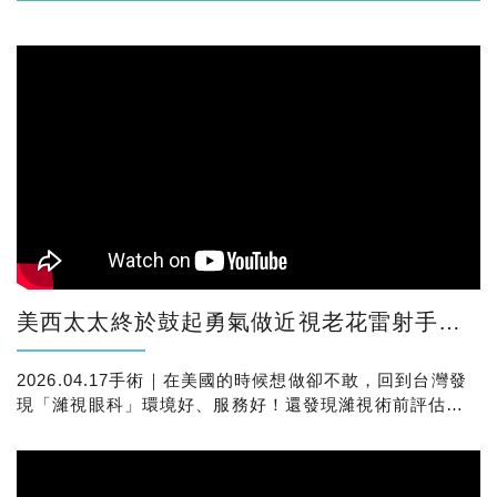
美西太太終於鼓起勇氣做近視老花雷射手術了！更令她放心的是，原來身邊也有朋友也都在濰視做
2026.04.17手術｜在美國的時候想做卻不敢，回到台灣發
現「濰視眼科」環境好、服務好！還發現濰視術前評估超
級仔細，連先生替她感到很安心