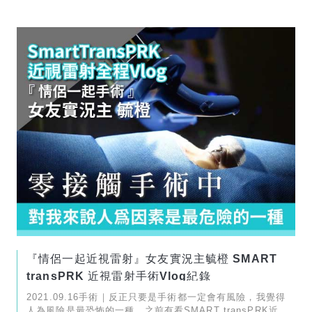
『情侶一起近視雷射』女友實況主毓橙 SMART
transPRK 近視雷射手術Vlog紀錄
2021.09.16手術｜反正只要是手術都一定會有風險，我覺得
人為風險是最恐怖的一種，之前有看SMART transPRK近