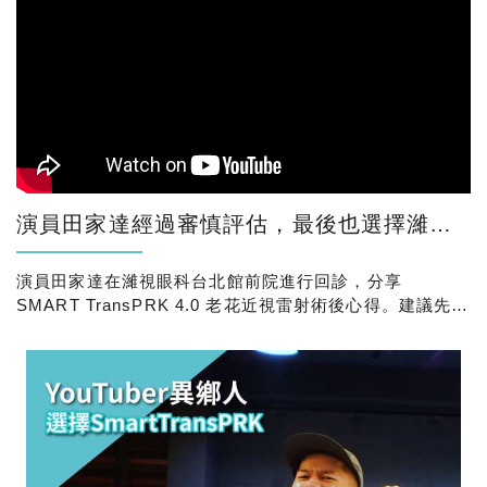
演員田家達經過審慎評估，最後也選擇濰視眼科，一次處理近視與老花！
演員田家達在濰視眼科台北館前院進行回診，分享
SMART TransPRK 4.0 老花近視雷射術後心得。建議先做
評估，再決定適合的老花雷射方式。